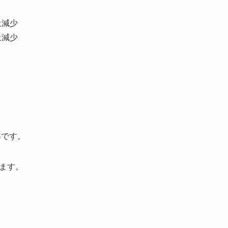
上減少
上減少
準です。
ります。